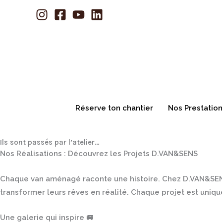
Aller
au
contenu
Réserve ton chantier
Nos Prestatio
Ils sont passés par l’atelier…
Nos Réalisations : Découvrez les Projets D.VAN&SENS
Chaque van aménagé raconte une histoire. Chez
D.VAN&SE
transformer leurs rêves en réalité. Chaque projet est unique
Une galerie qui inspire
🚐