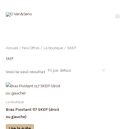
Aller
au
contenu
Accueil
/
Nos Offres
/
La boutique
/ SKEP
SKEP
Voici le seul résultat
La boutique
Bras Pivotant 117 SKEP (droit
ou gauche)
Lire la suite