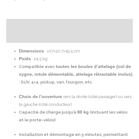
Description
Avis (0)
: 107×30,7×19,5 cm
Dimensions
: 24,5 kg
Poids
Compatible avec
toutes les boules d’attelage (col de
cygne, rotule démontable, attelage rétractable inclus)
: SUV, 4×4, pickup, van, fourgon, etc.
vers la droite (côté passager) ou vers
Choix de l’ouverture
la gauche (côté conducteur)
Capacité de charge jusqu’à
(incluant les vélos
80 kg
et le porte-vélos)
Installation et démontage en 5 minutes, permettant