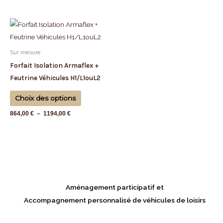
être
être
choisies
choisies
Plage
Ce
sur
sur
de
produit
prix :
la
la
864,00 €
a
Sur mesure
page
page
à
plusieurs
1194,00 €
Forfait Isolation Armaflex +
du
du
variations.
Feutrine Véhicules H1/L1ouL2
produit
produit
Les
Choix des options
options
peuvent
864,00
€
–
1194,00
€
être
choisies
sur
la
page
du
Aménagement participatif et
produit
Accompagnement personnalisé de véhicules de loisirs