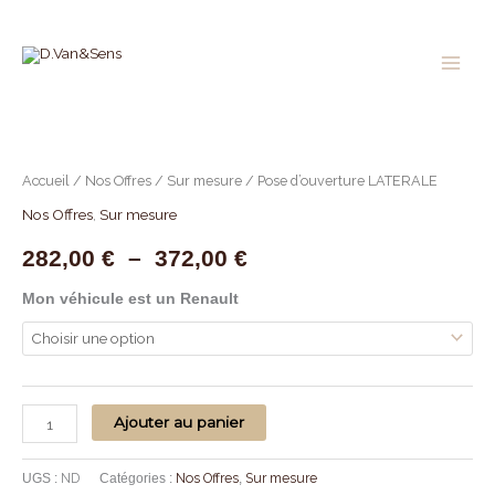
Aller
au
contenu
quantité
Plage
de
de
Pose
Accueil
/
Nos Offres
/
Sur mesure
/ Pose d’ouverture LATERALE
d'ouverture
prix :
Nos Offres
,
Sur mesure
LATERALE
282,00 €
282,00
€
–
372,00
€
à
Mon véhicule est un Renault
372,00 €
Ajouter au panier
ND
Nos Offres
Sur mesure
UGS :
Catégories :
,