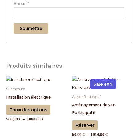
E-mail
*
Produits similaires
Plage
Plage
Ce
Ce
de
de
Sale 40%
produit
produit
prix :
prix :
Sur mesure
560,00 €
50,00 €
a
a
Installation électrique
Atelier Participatif
à
à
plusieurs
plusieurs
1080,00 €
1914,00 €
Aménagement de Van
Choix des options
variations.
variations.
Participatif
Les
Les
560,00
€
–
1080,00
€
Réserver
options
options
peuvent
peuvent
50,00
€
–
1914,00
€