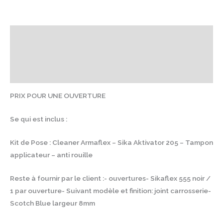
Description
Informations complémentaires
Avis (0)
PRIX POUR UNE OUVERTURE
Se qui est inclus :
Kit de Pose : Cleaner Armaflex – Sika Aktivator 205 – Tampon
applicateur – anti rouille
Reste à fournir par le client :- ouvertures- Sikaflex 555 noir /
1 par ouverture- Suivant modèle et finition: joint carrosserie-
Scotch Blue largeur 8mm